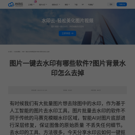
AI
VIP
登录
下载客户端
工具集
图片水印
视频水印
教程
下载
代理推广
水印云-轻松美化图片视频
图片视频一键去水印，手机电脑均可使用
立即体验
首页
>
水印云教程
>
图片一键去水印有哪些软件?图片背景水印怎么去掉
图片一键去水印有哪些软件?图片背景水
印怎么去掉
发布日期：2023-04-04 15:05
发表者：去水印
浏览次数：8627次
有时候我们有大批量图片想去除图中的水印，作为基于
人工智能的图片去水印工具，图片批量去水印的软件不
同于传统的马赛克模糊水印区域，智能AI对图片底部进
行深层修复，保证图像的原始质量 不丢失任何细节。
去水印的工具、方法很多，今天分享水印云如何一键抠