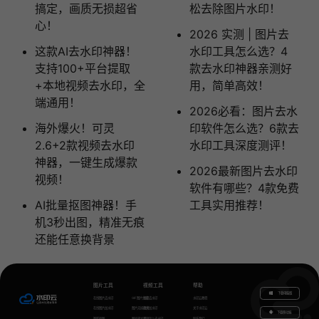
搞定，画质无损超省
松去除图片水印！
心！
2026 实测 | 图片去
这款AI去水印神器！
水印工具怎么选？4
支持100+平台提取
款去水印神器亲测好
+本地视频去水印，全
用，简单高效！
端通用！
2026必看：图片去水
海外爆火！可灵
印软件怎么选？6款去
2.6+2款视频去水印
水印工具深度测评！
神器，一键生成爆款
2026最新图片去水印
视频！
软件有哪些？4款免费
AI批量抠图神器！手
工具实用推荐！
机3秒出图，精准无痕
还能任意换背景
图片工具
视频工具
帮助
下载电脑版
在线图片去水印
GIF图片生成
视频去水印
水印云教程
在线图片加水印
图片无损放大
视频加水印
关于水印云
下载移动端
智能抠图
图片转文字
视频怎么去水印
联系我们