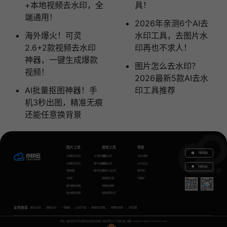
+本地视频去水印，全
具！
端通用！
2026年亲测6个AI去
海外爆火！可灵
水印工具，去图片水
2.6+2款视频去水印
印再也不求人！
神器，一键生成爆款
图片怎么去水印？
视频！
2026最新5款AI去水
AI批量抠图神器！手
印工具推荐
机3秒出图，精准无痕
还能任意换背景
图片工具
视频工具
帮助
下载电脑版
在线图片去水印
GIF图片生成
视频去水印
水印云教程
在线图片加水印
图片无损放大
视频加水印
关于水印云
下载移动端
智能抠图
图片转文字
视频怎么去水印
联系我们
证件照
视频提取下载
代理推广
图片模糊变清晰
视频格式转换
图片模糊变清晰
视频语音转文字
友情链接
图片去水印
视频去水印
一键抠图
去水印下载
视频转文字提取
免费配音软件
声音克隆
地址：湖北省武汉市东湖新技术开发区关南园一路当代梦工厂4号楼10楼，邮箱：yinglin.wu@udreamtech.com