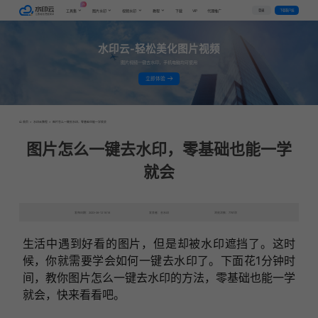
AI
VIP
登录
下载客户端
工具集
图片水印
视频水印
教程
下载
代理推广
水印云-轻松美化图片视频
图片视频一键去水印，手机电脑均可使用
立即体验
首页
>
水印云教程
>
图片怎么一键去水印，零基础也能一学就会
图片怎么一键去水印，零基础也能一学
就会
发布日期：2023-06-12 16:16
发表者：去水印
浏览次数：7787次
生活中遇到好看的图片，但是却被水印遮挡了。这时
候，你就需要学会如何一键去水印了。下面花1分钟时
间，教你图片怎么一键去水印的方法，零基础也能一学
就会，快来看看吧。