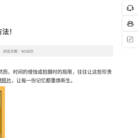
方法！
浏览次数：9036次
问题反
馈
然而，时间的侵蚀或拍摄时的局限，往往让这些珍贵
糊照片
，让每一份记忆都重焕新生。