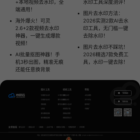
+本地视频去水印，全
水印工具深度测评！
端通用！
图片去水印方法：
海外爆火！可灵
2026实测2款AI去水
2.6+2款视频去水印
印工具，无门槛一键
神器，一键生成爆款
去除水印！
视频！
图片去水印不踩坑！
AI批量抠图神器！手
2026精选7款免费工
机3秒出图，精准无痕
具，水印一键去除！
还能任意换背景
图片工具
视频工具
帮助
下载电脑版
在线图片去水印
GIF图片生成
视频去水印
水印云教程
在线图片加水印
图片无损放大
视频加水印
关于水印云
下载移动端
智能抠图
图片转文字
视频怎么去水印
联系我们
证件照
视频提取下载
代理推广
图片模糊变清晰
视频格式转换
图片模糊变清晰
视频语音转文字
友情链接
图片去水印
视频去水印
一键抠图
去水印下载
视频转文字提取
免费配音软件
声音克隆
地址：湖北省武汉市东湖新技术开发区关南园一路当代梦工厂4号楼10楼，邮箱：yinglin.wu@udreamtech.com