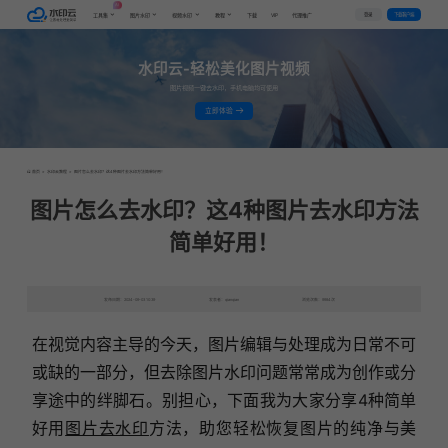
AI
VIP
登录
下载客户端
工具集
图片水印
视频水印
教程
下载
代理推广
水印云-轻松美化图片视频
图片视频一键去水印，手机电脑均可使用
立即体验
首页
>
水印云教程
>
图片怎么去水印？这4种图片去水印方法简单好用！
图片怎么去水印？这4种图片去水印方法
简单好用！
发布日期：2024-09-03 10:39
发表者：qianqian
浏览次数：9984次
在视觉内容主导的今天，图片编辑与处理成为日常不可
或缺的一部分，但去除图片水印问题常常成为创作或分
享途中的绊脚石。别担心，下面我为大家分享4种简单
好用
图片去水印
方法，助您轻松恢复图片的纯净与美