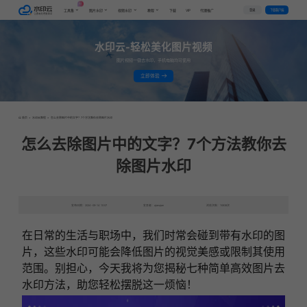
AI
VIP
登录
下载客户端
工具集
图片水印
视频水印
教程
下载
代理推广
水印云-轻松美化图片视频
图片视频一键去水印，手机电脑均可使用
立即体验
首页
>
水印云教程
>
怎么去除图片中的文字？7个方法教你去除图片水印
怎么去除图片中的文字？7个方法教你去
除图片水印
发布日期：2024-09-14 10:07
发表者：qianqian
浏览次数：10638次
在日常的生活与职场中，我们时常会碰到带有水印的图
片，这些水印可能会降低图片的视觉美感或限制其使用
范围。别担心，今天我将为您揭秘七种简单高效图片去
水印方法，助您轻松摆脱这一烦恼！