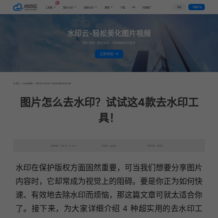
AI
VIP
登录
下载客户端
工具集
图片水印
视频水印
教程
下载
代理推广
水印云-轻松美化图片视频
图片视频一键去水印，手机电脑均可使用
立即体验
首页
>
水印云教程
>
图片怎么去水印？试试这4款去水印工具！
图片怎么去水印？试试这4款去水印工
具！
发布日期：2025-04-14 10:21
发表者：qianqian
浏览次数：6539次
水印在保护版权方面固然重要，可当我们想要分享图片
内容时，它却常成为视觉上的阻碍。要是你正为如何快
速、有效地去除水印而烦恼，那这篇文章可就太适合你
了。接下来，为大家详细介绍 4 种超实用的去水印工