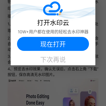
物、杂物等元素。其 AI 自动识别技术能精准定位水
印，高效完成去除工作。
操作教程：
打开水印云
1、打开软件，点击首页的 “上传图片” 按钮，选择要处
理的带水印图片。
10W+用户都在使用的轻松去水印神器
2、
进入编辑界面后，点击 “AI 去水印” 模式，软件会
现在打开
自动检测图片中的水印。若 AI 未识别完全，可使用手
动刷子工具标记水印区域。
3、
标记完成后，点击 “去除” 按钮，等待几秒，水印就
下次再说
会自动消失。
4、
预览去水印效果，确认无误后，点击右上角 “下载”
按钮，保存高清无水印图片。