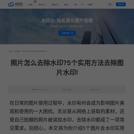
AI
VIP
登录
下载客户端
工具集
图片水印
视频水印
教程
下载
代理推广
水印云-轻松美化图片视频
图片视频一键去水印，手机电脑均可使用
立即体验
首页
>
水印云教程
>
照片怎么去除水印?5个实用方法去除图片水印!
照片怎么去除水印?5个实用方法去除图
片水印!
发布日期：2025-05-22 10:09
发表者：qianqian
浏览次数：7654次
在日常的图片使用过程中，水印有时会成为影响图片美
观和使用的一大困扰。无论是从网络上获取的素材，还
是自己拍摄的照片被误加水印，去除水印都成了一项常
见需求。别担心，本文将为你介绍5个图片去水印实用