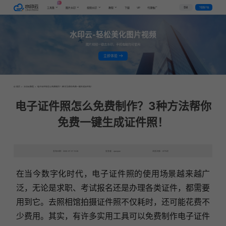
AI
VIP
登录
下载客户端
工具集
图片水印
视频水印
教程
下载
代理推广
水印云-轻松美化图片视频
图片视频一键去水印，手机电脑均可使用
立即体验
首页
>
水印云教程
>
电子证件照怎么免费制作？3种方法帮你免费一键生成证件照！
电子证件照怎么免费制作？3种方法帮你
免费一键生成证件照！
发布日期：2025-07-01 10:28
发表者：qianqian
浏览次数：8770次
在当今数字化时代，电子证件照的使用场景越来越广
泛，无论是求职、考试报名还是办理各类证件，都需要
用到它。去照相馆拍摄证件照不仅耗时，还可能花费不
少费用。其实，有许多实用工具可以免费制作电子证件