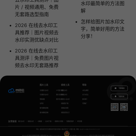
水印最简单的方法图
片 / 视频通用、免费
解
无套路选型指南
怎样给图片加水印文
2026 在线去水印工
字，简单好用的方法
具推荐｜图片视频去
分享！
水印实测优缺点对比
2026 在线去水印工
具测评｜免费图片视
频去水印无套路推荐
图片工具
视频工具
帮助
下载电脑版
在线图片去水印
GIF图片生成
视频去水印
水印云教程
在线图片加水印
图片无损放大
视频加水印
关于水印云
下载移动端
智能抠图
图片转文字
视频怎么去水印
联系我们
证件照
视频提取下载
代理推广
图片模糊变清晰
视频格式转换
图片模糊变清晰
视频语音转文字
友情链接
图片去水印
视频去水印
一键抠图
去水印下载
视频转文字提取
免费配音软件
声音克隆
地址：湖北省武汉市东湖新技术开发区关南园一路当代梦工厂4号楼10楼，邮箱：yinglin.wu@udreamtech.com
©2020武汉联合创想科技有限公司版权所有
鄂ICP备17031026号-8
鄂公网安备42018502007353
水印云专注
图片去水印
视频去水印
国内杰出者