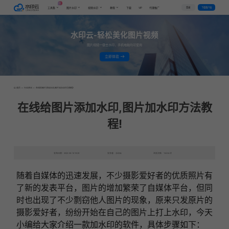
AI
VIP
登录
下载客户端
工具集
图片水印
视频水印
教程
下载
代理推广
水印云-轻松美化图片视频
图片视频一键去水印，手机电脑均可使用
立即体验
首页
>
行业资讯
>
在线给图片添加水印,图片加水印方法教程!
在线给图片添加水印,图片加水印方法教
程!
发布日期：2022-08-16 18:29
发表者：水印云
浏览次数：12454次
随着自媒体的迅速发展，不少摄影爱好者的优质照片有
了新的发表平台，图片的增加繁荣了自媒体平台，但同
时也出现了不少剽窃他人图片的现象，原来只发原片的
摄影爱好者，纷纷开始在自己的图片上打上水印，今天
小编给大家介绍一款加水印的软件，具体步骤如下：