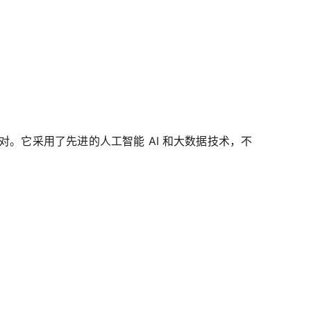
。它采用了先进的人工智能 AI 和大数据技术，不