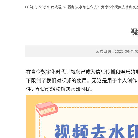
首页
>
水印云教程
>
视频去水印怎么去？分享6个视频去水印免
视
发布日期：2025-06-11 10
在当今数字化时代，视频已成为信息传播和娱乐的
下限制了我们对视频的使用。无论是用于个人创作
件，帮助你轻松解决水印困扰。