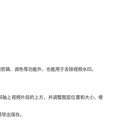
的视频剪辑、调色等功能外，也能用于去除视频水印。
时间轴上视频片段的上方，并调整图层位置和大小，使
频导出保存。