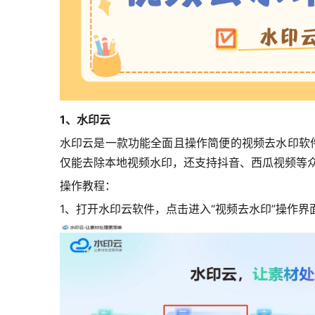
1、水印云
水印云是一款功能全面且操作简便的视频去水印软件
仅能去除本地视频水印，还支持抖音、西瓜视频等
操作教程：
1、打开水印云软件，点击进入“视频去水印”操作