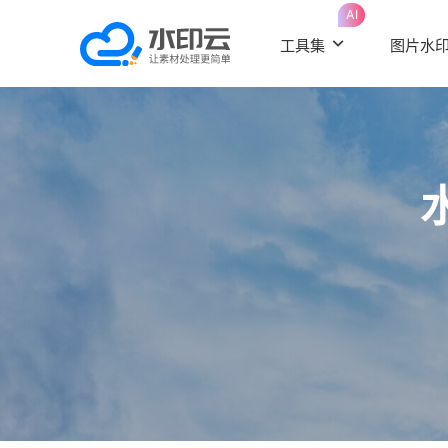
AI
工具集
图片水