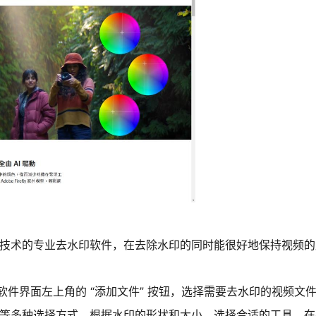
一款基于人工智能技术的专业去水印软件，在去除水印的同时能很好地保
r 软件，点击软件界面左上角的 “添加文件” 按钮，选择需要去水印的视频
具等多种选择方式。根据水印的形状和大小，选择合适的工具，