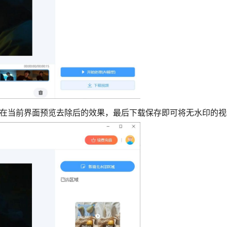
，在当前界面预览去除后的效果，最后下载保存即可将无水印的视