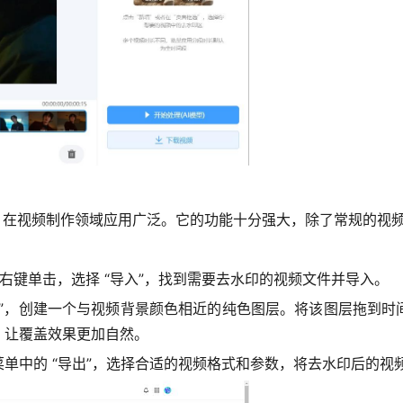
视频编辑软件，在视频制作领域应用广泛。它的功能十分强大，除了常规
项目面板中右键单击，选择 “导入”，找到需要去水印的视频文件并导入。
色遮罩”，创建一个与视频背景颜色相近的纯色图层。将该图层拖到
，让覆盖效果更加自然。
 菜单中的 “导出”，选择合适的视频格式和参数，将去水印后的视