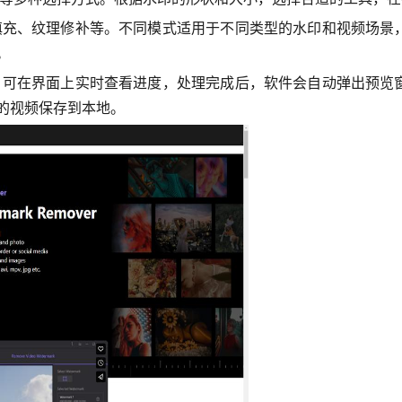
填充、纹理修补等。不同模式适用于不同类型的水印和视频场景
。
，可在界面上实时查看进度，处理完成后，软件会自动弹出预览
后的视频保存到本地。